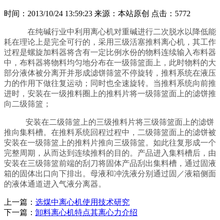
时间：2013/10/24 13:59:23
来源：本站原创
点击：5772
在纯碱行业中利用离心机对重碱进行二次脱水以降低能
耗在理论上是完全可行的，采用三级活塞推料离心机，其工作
过程是螺旋加料器将含有一定比例水份的物料连续输入布料器
中，布料器将物料均匀地分布在一级筛篮面上，此时物料的大
部分液体被分离开并形成滤饼筛篮不停旋转，推料系统在液压
力的作用下做往复运动；同时也全速旋转。当推料系统向前推
进时，安装在一级推料圈上的推料片将一级筛篮面上的滤饼推
向二级筛篮；
安装在二级筛篮上的三级推料片将三级筛篮面上的滤饼
推向集料槽。在推料系统回程过程中，二级筛篮面上的滤饼被
安装在一级筛篮上的推料片推向三级筛篮。如此往复形成一个
完整周期，从而达到连续推料的目的。产品进入集料槽后，由
安装在三级筛篮前端的刮刀将固体产品刮出集料槽，通过固液
箱的固体出口向下排出。母液和冲洗液分别通过固／液箱侧面
的液体通道进入气液分离器。
上一篇：
选煤中离心机使用技术研究
下一篇：
卸料离心机特点其离心力介绍