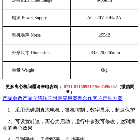
定时范围
Time Range
0-99min
电源
Power Supply
AC 220V 50Hz 2A
整机噪声
Noise
≤
55dB
外形尺寸
Dimension
283
×
220
×
265mm
重量
Weight
6kg
更多离心机问题请来电咨询：
0
731-85150921
/
15607496282
（微信同
号）
产品参数
产品介绍
转子附表
应用案例
合作客户
定制方案
1、采用无碳刷直流电机，微机控制，数字显示，超速保护
2、可设置转速，离心力启动，运行中参数可修改，达到满
意的离心效果
3、目测平衡，无需配平，自动平衡