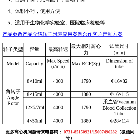
4、体积小巧，使用方便
5
、适用于生物化学实验室、医院临床检验等
产品参数
产品介绍
转子附表
应用案例
合作客户
定制方案
最大相对离心
试管尺寸
转子类型
容量
最高转速
力
（mm）
Max Speed
Dimension of
Model
Capacity
Max RCF(×g)
(r/min)
tube
8×10ml
4000
1790
Φ16×82
角转子
8×15ml
4000
1880
Φ16×115
Angle
采血管Vacumm
Rotor
12×5/7ml
4000
1790
Blood Collection
Tube
4×50ml
4000
1880
Φ28×114
更多离心机问题请来电咨询：
0
731-85150921
/
15607496282
（微信同
号）