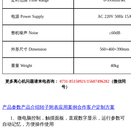
定时范围
Time Range
0-999min/sec
电源
Power Supply
AC 220V 50Hz 15
整机噪声
Noise
≤
60dB
外形尺寸
Dimension
560
×
460
×
390mm
重量
Weight
40kg
更多离心机问题请来电咨询：
0
731-85150921
/
15607496282
（微信同
号）
产品参数
产品介绍
转子附表
应用案例
合作客户
定制方案
1
、微电脑控制，触摸面板，直观数字显示，运行参数可
自动记忆，方便操作使用