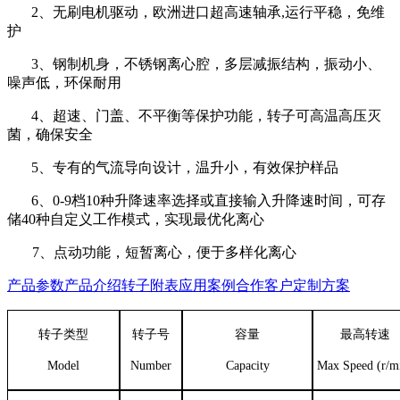
2
、无刷电机驱动，欧洲进口超高速轴承
,
运行平稳，免维
护
3
、钢制机身，不锈钢离心腔，多层减振结构，振动小、
噪声低，环保耐用
4
、超速、门盖、不平衡等保护功能，转子可高温高压灭
菌，确保安全
5
、专有的气流导向设计，温升小，有效保护样品
6
、
0-9
档
10
种升降速率选择或直接输入升降速时间，可存
储
40
种自定义工作模式，实现最优化离心
7
、点动功能，短暂离心，便于多样化离心
产品参数
产品介绍
转子附表
应用案例
合作客户
定制方案
转子类型
转子号
容量
最高转速
Model
Number
Capacity
Max Speed (r/m